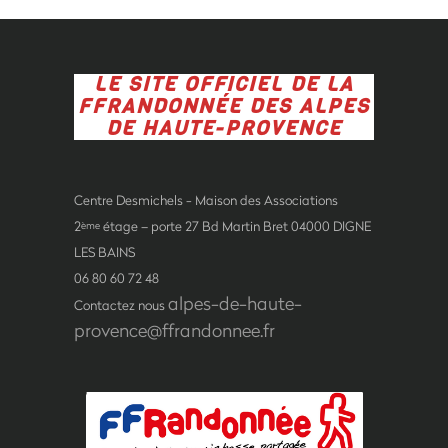
LE SITE OFFICIEL DE LA
FFRANDONNÉE DES ALPES
DE HAUTE-PROVENCE
Centre Desmichels - Maison des Associations
2
étage – porte 27 Bd Martin Bret 04000 DIGNE
ème
LES BAINS
06 80 60 72 48
alpes-de-haute-
Contactez nous
provence@ffrandonnee.fr