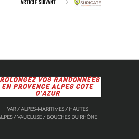
ARTICLE SUIVANT
ROLONGEZ VOS RANDONNÉES
EN PROVENCE
ALPES COTE
D'AZUR
VAR
/
ALPES-MARITIMES
/
HAUTES
ALPES
/
VAUCLUSE
/
BOUCHES DU RHÔNE