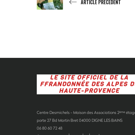
ARTICLE PRÉCÉDENT
LE SITE OFFICIEL DE LA
FFRANDONNÉE DES ALPES D
HAUTE-PROVENCE
Centre Desmichels - Maison des Associations 2
étag
ème
porte 27 Bd Martin Bret 04000 DIGNE LES BAINS
06 80 60 72 48