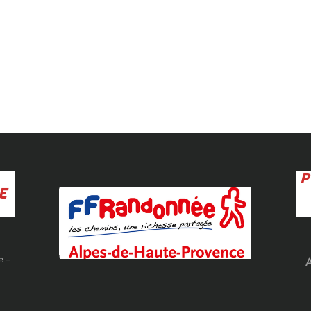
P
E
e –